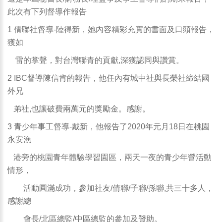
此次有下列督導作報告
1 倩聯社督導-陸得新，她內容精彩充實的書面及口頭報告，
獲如
雷的掌聲，對台灣聯青的貢獻,深獲認同與讚賞。
2 IBC督導陳信肯的報告，他任內有城中社與長榮社締結國
外兄
弟社,也讓破費兩萬元的獎勵金。感謝。
3 青少年事工督導-戴新，他報告了2020年元月18日在桃園
永安漁
港旁的桃園青年體驗學習園區，兩天一夜的青少年營活動
情形，
活動圓滿成功，參加社友/倩聯/子聯/孫聯,共三十多人，
感謝總
會長/北區總監/中區總監的參加及贊助。