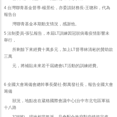
4 台灣聯青基金督導-楊景松，亦委請財務長-王聰和，代為
報告台
灣聯青基金本期動支情況，感謝他。
5 法制委員-張弘報告，本屆LT訓練因冠狀病毒疫情影響未
舉行，
所剩餘下來經費十萬多元，加上LT督導林清彬的贊助款
三萬
元，將補貼未來若干屆總會LT活動的訓練經費。
6 全國大會籌備會總幹事長榮社-鄭萬發社長，報告全國大會
籌備
狀況，地點改在葳格國際會議中心(台中市北屯區軍福
十八路
328號)，場地相當氣派，且會配合政府對疫情規定處