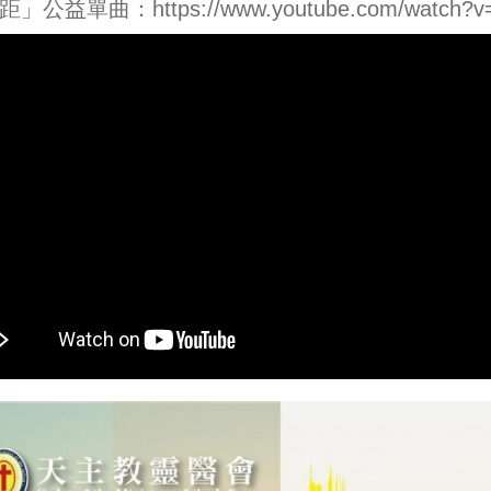
距」公益單曲：
https://www.youtube.com/watch