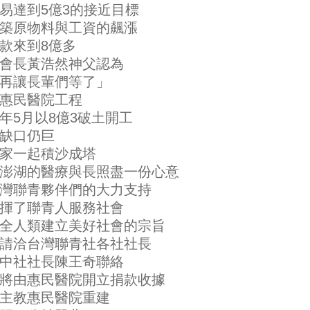
易達到5億3的接近目標
築原物料與工資的飆漲
款來到8億多
會長黃浩然神父認為
再讓長輩們等了」
惠民醫院工程
年5月以8億3破土開工
缺口仍巨
家一起積沙成塔
澎湖的醫療與長照盡一份心意
灣聯青夥伴們的大力支持
揮了聯青人服務社會
全人類建立美好社會的宗旨
請洽台灣聯青社各社社長
中社社長陳王奇聯絡
將由惠民醫院開立捐款收據
主教惠民醫院重建