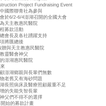
truction Project Fundraising Event
中國際聯青社為參與
會於6/2-6/4澎湖召開的全國大會
為天主教惠民醫院
程募款活動
總會長及各社踴躍支持
項將匯總後
2致贈與天主教惠民醫院
教靈醫會神父
的澎湖惠民醫院
年來
顧澎湖鄉親與長輩們無數
物老舊又有海砂問題
湖長照病床及醫療照顧嚴重不足
增的失能失智長輩
神父們不得不的選擇
0年開始的募款計畫