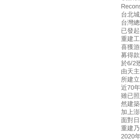
Recons
台北城
台灣總
已發起
重建工
喜獲游
募得款
於6/
由天主
所建立
近70
雖已照
然建築
加上澎
面對日
重建乃
202