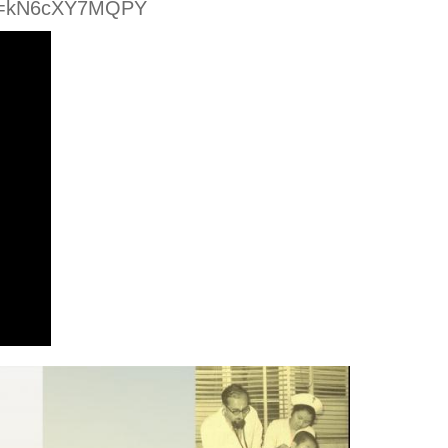
?v=kN6cXY7MQPY