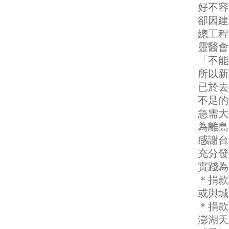
好不容
卻因建
總工程
靈醫會
「不能
所以新
已於去
不足的
急需大
為離島
感謝台
充分發
實踐為
＊捐款
或與城
＊捐款
澎湖天