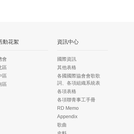
活動花絮
資訊中心
總會
國際資訊
北區
其他表格
中區
各國國際協會會歌歌
詞、各項組織系統表
南區
各項表格
各項聯青事工手冊
RD Memo
Appendix
歌曲
史料