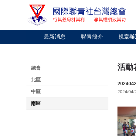
最新消息
聯青簡介
規章辦
活動
總會
北區
2024
中區
2024/04/
南區