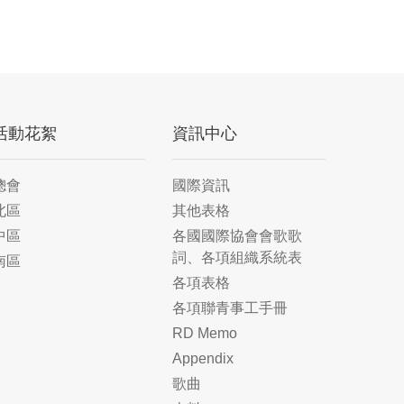
活動花絮
資訊中心
總會
國際資訊
北區
其他表格
中區
各國國際協會會歌歌
詞、各項組織系統表
南區
各項表格
各項聯青事工手冊
RD Memo
Appendix
歌曲