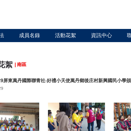
法
成員名錄
活動花絮
資訊中心
花絮
| 南區
0429屏東萬丹國際聯青社-好禮小天使萬丹鄉後庄村新興國民小學
29