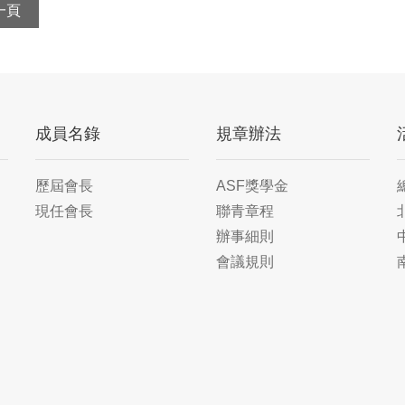
一頁
成員名錄
規章辦法
歷屆會長
ASF獎學金
現任會長
聯青章程
辦事細則
會議規則